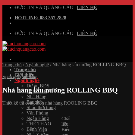
Skip
ĐỨC - IN VÀ QUẢNG CÁO
|
LIÊN HỆ
to
HOTLINE: 083 357 2828
content
ĐỨC - IN VÀ QUẢNG CÁO
|
LIÊN HỆ
Trang chủ
/
Ngành nghề
/
Nhà hàng lẩu nướng ROLLING BBQ
Trang chủ
Giới thiệu
Ngành nghề
,
Nhà Hàng
Ngành nghề
Dự án BĐS
Nhà hàng lẩu nướng ROLLING BBQ
Quán Cafe
Nhà Hàng
Bar club
Thiết kế thi công biển nhà hàng ROOLING BBQ
Shop thời trang
Văn Phòng
Ngân Hàng
Chất
THỂ THAO
liệu:
Bệnh Viện
Biển
Nhà Xưởng
nan