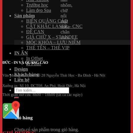
Trường học
nhôm,
Làm đẹp Spa
chữ
Sản phẩm
nổi
BIỂN QUẢNG CÁO
mặt
CẮT KHẮC LASER – CNC
mica
ĐỀ CAN
chân
GIÁ CHỮ X – STANDEE
mica
MÓC KHÓA – LƯU NIỆM
THẺ TÊN – THẺ VIP
IN ẤN
In Offset
ĐỨC - IN VÀ QUẢNG CÁO
In Phun
Design
Khách hàng
Văn phòng đại diện: Số 28 Nguyễn Thái Học - Ba Đình - Hà Nội
Liên hệ
Xưởng in: Số 10, ĐCT08, An Phú, Hoài Đức, Hà Nội
Tìm
kiếm:
Thời gian mở cửa: 8h00 – 18h00 (tất cả các ngày)
0
Giỏ hàng
Chưa có sản phẩm trong giỏ hàng.