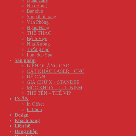
Quán Cafe
Nhà Hàng
Bar club
Shop thời trang
Văn Phòng
Ngân Hàng
THỂ THAO
Bệnh Viện
Nhà Xưởng
Trường học
Làm đẹp Spa
Sản phẩm
BIỂN QUẢNG CÁO
CẮT KHẮC LASER – CNC
ĐỀ CAN
GIÁ CHỮ X – STANDEE
MÓC KHÓA – LƯU NIỆM
THẺ TÊN – THẺ VIP
IN ẤN
In Offset
In Phun
Design
Khách hàng
Liên hệ
Đăng nhập