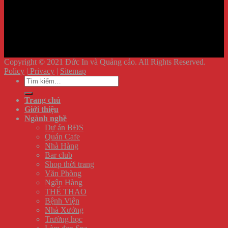
Copyright © 2021 Đức In và Quảng cáo. All Rights Reserved.
Policy
|
Privacy
|
Sitemap
Tìm
kiếm:
Trang chủ
Giới thiệu
Ngành nghề
Dự án BĐS
Quán Cafe
Nhà Hàng
Bar club
Shop thời trang
Văn Phòng
Ngân Hàng
THỂ THAO
Bệnh Viện
Nhà Xưởng
Trường học