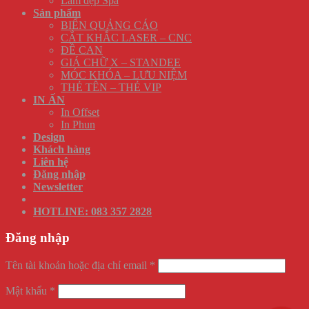
Làm đẹp Spa
Sản phẩm
BIỂN QUẢNG CÁO
CẮT KHẮC LASER – CNC
ĐỀ CAN
GIÁ CHỮ X – STANDEE
MÓC KHÓA – LƯU NIỆM
THẺ TÊN – THẺ VIP
IN ẤN
In Offset
In Phun
Design
Khách hàng
Liên hệ
Đăng nhập
Newsletter
HOTLINE: 083 357 2828
Đăng nhập
Tên tài khoản hoặc địa chỉ email
*
Mật khẩu
*