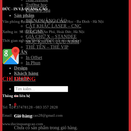
Trường học
ĐỨC - IN VÀ QUẢNG CÁO
Làm đẹp Spa
Sản phẩm
BIỂN QUẢNG CÁO
Văn phòng đại diện: Số 28 Nguyễn Thái Học - Ba Đình - Hà Nội
CẮT KHẮC LASER – CNC
ĐỀ CAN
Xưởng in: Số 10, ĐCT08, An Phú, Hoài Đức, Hà Nội
GIÁ CHỮ X – STANDEE
Thời gian mở cửa: 8h00 – 18h00 (tất cả các ngày)
MÓC KHÓA – LƯU NIỆM
THẺ TÊN – THẺ VIP
IN ẤN
In Offset
In Phun
Design
Khách hàng
CHỈ ĐƯỜNG
Liên hệ
Tìm
kiếm:
Thông tin liên hệ
0
Tel: 024.37478128 - 083 357 2828
Giỏ hàng
Email: ducinquangcao28@gmail.com
www.ducinquangcao.com
Chưa có sản phẩm trong giỏ hàng.