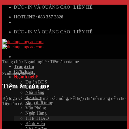
Skip
ĐỨC - IN VÀ QUẢNG CÁO
|
LIÊN HỆ
to
HOTLINE: 083 357 2828
content
ĐỨC - IN VÀ QUẢNG CÁO
|
LIÊN HỆ
Trang chủ
/
Ngành nghề
/
Tiệm ăn của mẹ
Trang chủ
Giới thiệu
Ngành nghề
,
Nhà Hàng
Ngành nghề
Dự án BĐS
Tiệm ăn của mẹ
Quán Cafe
Nhà Hàng
Bar club
Bộ logo và chữ mang màu sắc nóng, kết hợp chữ nổi mang đến cho
Shop thời trang
Tiệm ăn của mẹ
Văn Phòng
Ngân Hàng
THỂ THAO
Bệnh Viện
Nhà Xưởng