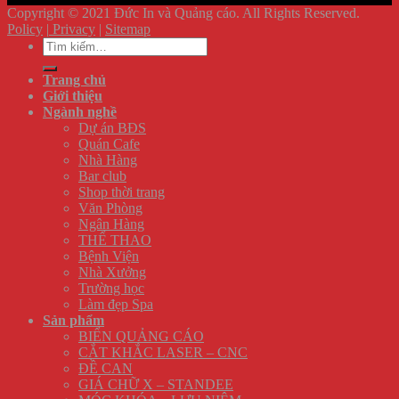
Copyright © 2021 Đức In và Quảng cáo. All Rights Reserved.
Policy
|
Privacy
|
Sitemap
Tìm
kiếm:
Trang chủ
Giới thiệu
Ngành nghề
Dự án BĐS
Quán Cafe
Nhà Hàng
Bar club
Shop thời trang
Văn Phòng
Ngân Hàng
THỂ THAO
Bệnh Viện
Nhà Xưởng
Trường học
Làm đẹp Spa
Sản phẩm
BIỂN QUẢNG CÁO
CẮT KHẮC LASER – CNC
ĐỀ CAN
GIÁ CHỮ X – STANDEE