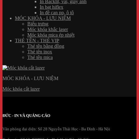
In Backlit, vải, giấy ảnh
In bạt hiflex
In đề can pp, ô tô
MÓC KHÓA - LƯU NIỆM
Biểu trưng
Móc khóa khắc laser
Móc khóa mica ép nhiệt
THẺ TÊN - THẺ VIP
Thẻ tên bằng đồng
Thẻ tên inox
Thẻ tên mica
MÓC KHÓA - LƯU NIỆM
Móc khóa cắt lazer
ĐỨC - IN VÀ QUẢNG CÁO
Văn phòng đại diện: Số 28 Nguyễn Thái Học - Ba Đình - Hà Nội