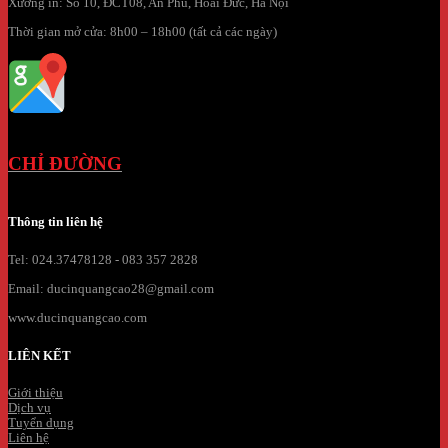
Xưởng in: Số 10, ĐCT08, An Phú, Hoài Đức, Hà Nội
Thời gian mở cửa: 8h00 – 18h00 (tất cả các ngày)
CHỈ ĐƯỜNG
Thông tin liên hệ
Tel: 024.37478128 - 083 357 2828
Email: ducinquangcao28@gmail.com
www.ducinquangcao.com
LIÊN KẾT
Giới thiệu
Dịch vụ
Tuyển dụng
Liên hệ